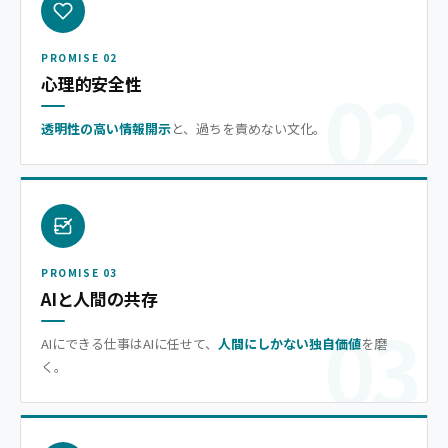
PROMISE 02
02
心理的安全性
透明性の高い情報開示
と、過ちを責めない文化。
PROMISE 03
AIと人間の共存
03
AIにできる仕事はAIに任せて、
人間にしかない独自価値
を磨
く。