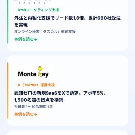
BtoBマーケティング支援
外注と内製化支援でリード数1.6倍、累計600社受注
を実現
オンライン秘書「タスカル」
継続支援
事例を読む
→
X（Twitter）運用支援
認知ゼロの新規SaaSをXで訴求。アポ率5%、
1,500名超の接点を構築
社員数 1〜10名
期間 1年
事例を読む
→