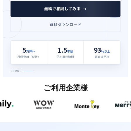
無料で相談してみる →
資料ダウンロード
5
1.5
93
万円〜
年間
%以上
月額費用（税抜）
平均継続期間
顧客満足度
SCROLL
ご利用企業様