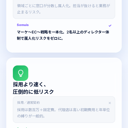
領域ごとに窓口が分散し属人化。担当が抜けると業務が
止まるリスク。
Semuis
マーケ〜EC〜戦略を一本化。2名以上のディレクター体
制で属人化リスクをゼロに。
03
採用より速く、
圧倒的に低リスク
採用／通常契約
採用は数百万＋固定費。代理店は高い初期費用と年単位
の縛りが一般的。