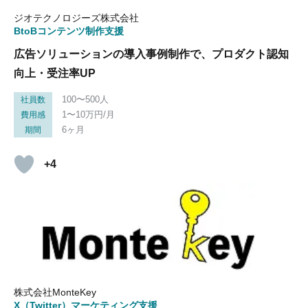
ジオテクノロジーズ株式会社
BtoBコンテンツ制作支援
広告ソリューションの導入事例制作で、プロダクト認知
向上・受注率UP
100〜500人
社員数
1〜10万円/月
費用感
6ヶ月
期間
+4
株式会社MonteKey
X（Twitter）マーケティング支援