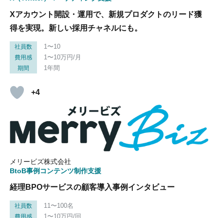
Xアカウント開設・運用で、新規プロダクトのリード獲
得を実現。新しい採用チャネルにも。
1〜10
社員数
1〜10万円/月
費用感
1年間
期間
+4
メリービズ株式会社
BtoB事例コンテンツ制作支援
経理BPOサービスの顧客導入事例インタビュー
11〜100名
社員数
1〜10万円/回
費用感