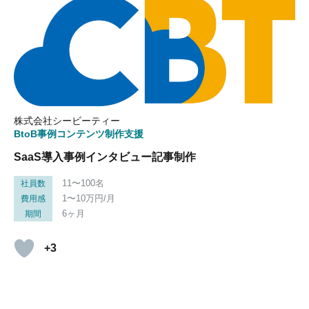
株式会社シービーティー
BtoB事例コンテンツ制作支援
SaaS導入事例インタビュー記事制作
11〜100名
社員数
1〜10万円/月
費用感
6ヶ月
期間
+3