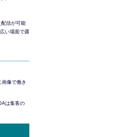
た配信が可能
広い場面で露
に画像で働き
DAは集客の