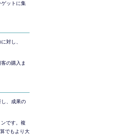
ーゲットに集
のに対し、
顧客の購入ま
析し、成果の
インです。複
算でもより大