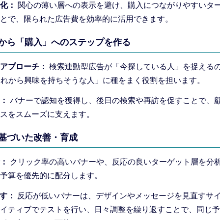
化：
関心の薄い層への表示を避け、購入につながりやすいタ
とで、限られた広告費を効率的に活用できます。
知」から「購入」へのステップを作る
アプローチ：
検索連動型広告が「今探している人」を捉える
これから興味を持ちそうな人」に種をまく役割を担います。
：
バナーで認知を獲得し、後日の検索や再訪を促すことで、
スをスムーズに支えます。
に基づいた改善・育成
：
クリック率の高いバナーや、反応の良いターゲット層を分
予算を優先的に配分します。
回す：
反応が低いバナーは、デザインやメッセージを見直すサ
イティブでテストを行い、日々調整を繰り返すことで、同じ予