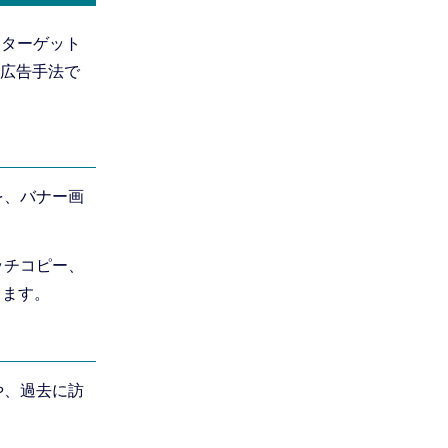
なターゲット
広告手法で
を、バナー画
ッチコピー、
ります。
や、過去に訪