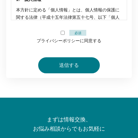
本方針に定める「個人情報」とは、個人情報の保護に
関する法律（平成十五年法律第五十七号、以下「個人
情報保護法」といいます。）第2条第1項にいう「個人
情報」を指し、生存する個人に関する情報であって、
必須
当該情報に含まれる氏名、生年月日その他の記述等に
プライバシーポリシーに同意する
より特定の個人を識別できるもの（他の情報と容易に
照合することができ、それにより特定の個人を識別す
ることができることとなるものを含む。）（同項第1
号）又は個人識別符号（同項第2号）が含まれるものを
指します。
2. 個人情報の取得及び利用目的
当社は、当社が運営する事業やサービスの提供及びそ
の改善などを目的として、必要な範囲で個人情報を取
得することがあります。個人情報を取得する際は、事
まずは情報交換、
前に利用目的及び第三者提供の有無を明確にし、本人
お悩み相談からでもお気軽に
の同意を得た上で、利用目的の範囲内において適切に
利用するため取得します。 当社が取得する個人情報の