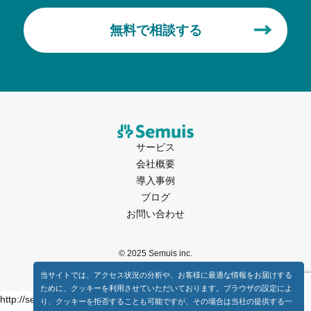
利用目的は、次の通りとします。 当社が運営するサー
ビスを提供若しくは改善し、又は新しい機能若しくは
無料で相談する
新しいサービスを開発するため お客様から当社に頂い
たご意見・ご要望等に回答するため 当社が運営するサ
ービスに関連した、お客様にとって有益と判断した情
報をメール及び電話等で提供するため（ご利用中のサ
ービスに関する新機能・更新情報等のご案内、当社が
運営する他のサービスのご紹介、及び当社が運営する
サービスに関するセミナー・イベント等の情報のご案
サービス
内を含みます。） 他社より委託された業務を遂行する
会社概要
ため 採用応募者選考や、従業員の労務管理など人事の
導入事例
ため
ブログ
お問い合わせ
3. 個人情報の利用
個人情報の利用にあたっては、特定された利用目的の
© 2025 Semuis inc.
達成に必要な範囲を超えた個人情報の取扱い（目的外
当サイトでは、アクセス状況の分析や、お客様に最適な情報をお届けする
利用）を行わず、目的外利用を行うことがないよう社
ために、クッキーを利用させていただいております。ブラウザの設定によ
内規程を作成し、従業者に社内規程を遵守させるよう
http://semuis.jp/wp-content/uploads/2024/09/導入事例制作サービス紹
り、クッキーを拒否することも可能ですが、その場合は当社の提供する一